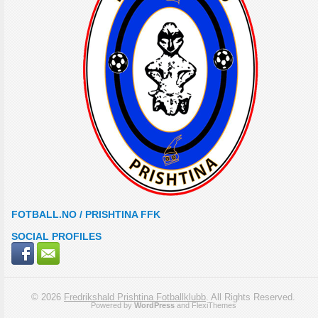
FOTBALL.NO / PRISHTINA FFK
SOCIAL PROFILES
© 2026
Fredrikshald Prishtina Fotballklubb
. All Rights Reserved.
Powered by
WordPress
and
FlexiThemes