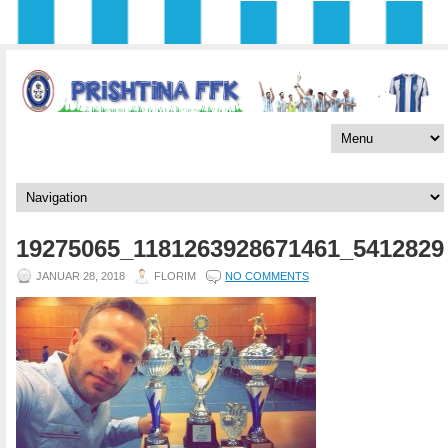
19275065_1181263928671461_5412829
JANUAR 28, 2018
FLORIM
NO COMMENTS