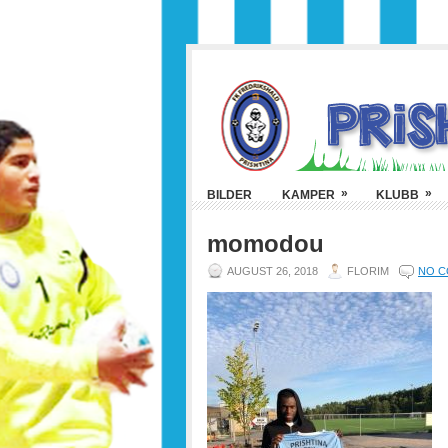
»
»
BILDER
KAMPER
KLUBB
momodou
AUGUST 26, 2018
FLORIM
NO 